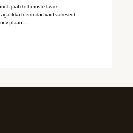
meti jääb tellimuste laviin
, aga ikka teenindad vaid väheseid
toov plaan – …