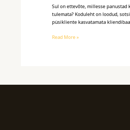
Sul on ettevõte, millesse panustad 
tulemata? Koduleht on loodud, sotsia
püsikliente kasvatamata kliendibaa
müügisõnum,
Read More »
mis
toob
päriselt
müüki