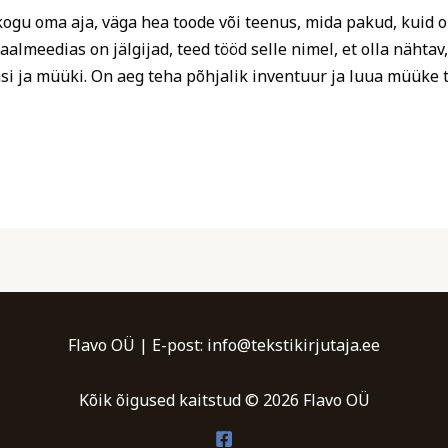
kogu oma aja, väga hea toode või teenus, mida pakud, kuid o
almeedias on jälgijad, teed tööd selle nimel, et olla nähtav
si ja müüki. On aeg teha põhjalik inventuur ja luua müüke 
Flavo OÜ | E-post: info@tekstikirjutaja.ee
Kõik õigused kaitstud © 2026 Flavo OÜ