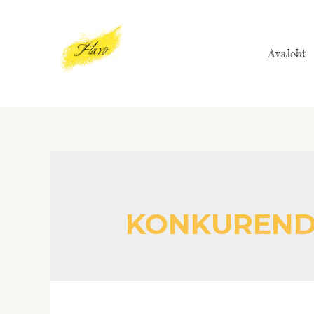
Skip
to
content
Avaleht
KONKUREND